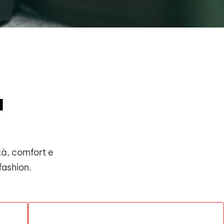
à
tà, comfort e
 fashion.