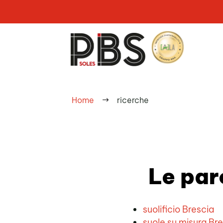
Home
ricerche
$
Le paro
suolificio Brescia
suole su misura Br