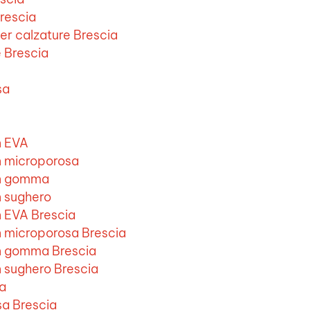
rescia
er calzature Brescia
e Brescia
sa
n EVA
n microporosa
in gomma
n sughero
n EVA Brescia
n microporosa Brescia
in gomma Brescia
n sughero Brescia
ia
sa Brescia