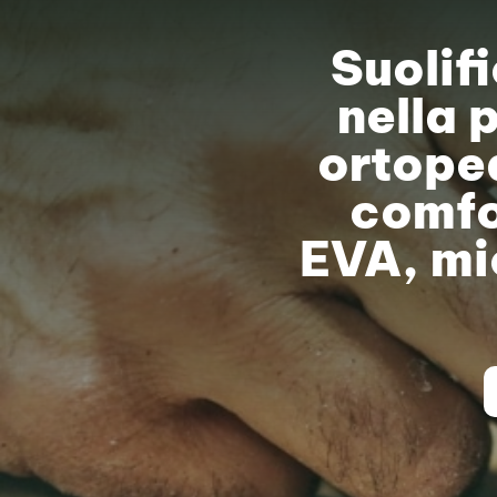
Suolif
nella 
ortoped
comfo
EVA, mi