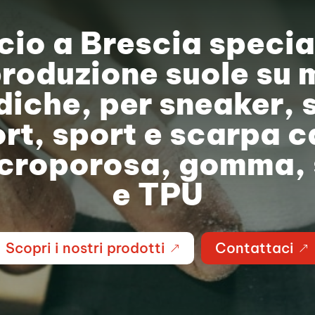
icio a Brescia specia
produzione suole su 
iche, per sneaker, 
rt, sport e scarpa ca
croporosa, gomma,
e TPU
Scopri i nostri prodotti
Contattaci
&
&