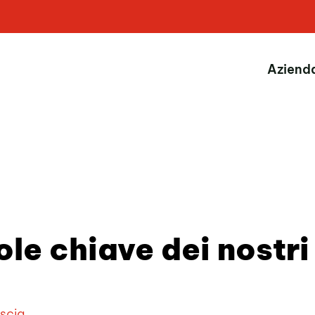
Aziend
le chiave dei nostri
escia