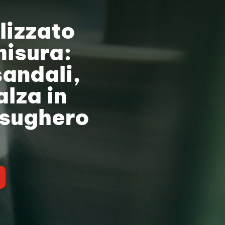
lizzato
misura:
sandali,
lza in
 sughero