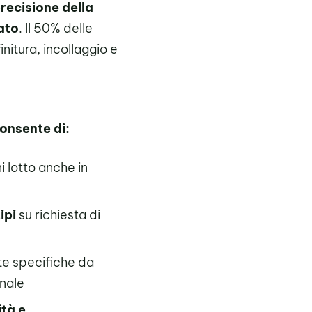
precisione della
nato
. Il 50% delle
initura, incollaggio e
onsente di:
i lotto anche in
ipi
su richiesta di
te specifiche da
inale
ità e