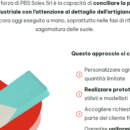
 forza di PBS Soles Srl è la capacità di
conciliare la 
striale con l’attenzione al dettaglio dell’artigia
ora oggi eseguito a mano, soprattutto nelle fasi di rif
sagomatura delle suole.
Questo approccio ci c
Personalizzare ogn
=
quantità limitate
Realizzare protot
=
stilisti e modellisti
Accogliere richies
=
parte del cliente f
Garantire
uniform