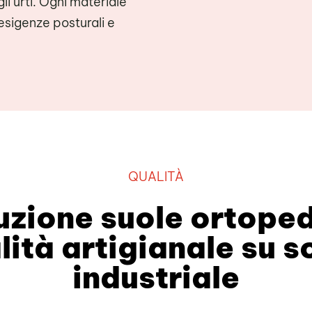
li urti. Ogni materiale
 esigenze posturali e
QUALITÀ
zione suole ortope
lità artigianale su s
industriale