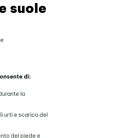
e suole
te
i
onsente di:
urante la
 urti e scarico del
ento del piede e