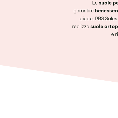
Le
suole p
garantire
benessere
piede. PBS Soles 
realizza
suole orto
e r