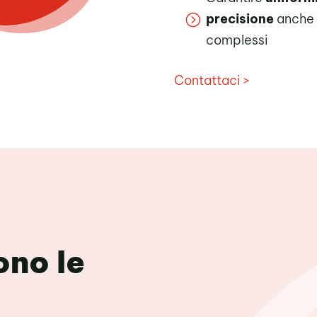
precisione
anche n
=
complessi
Contattaci >
ono le