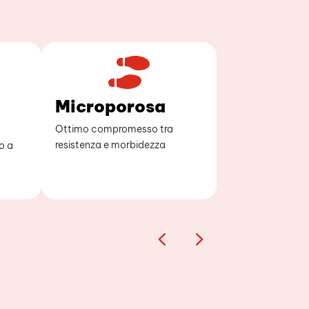

Microporosa
Gomma
Ottimo compromesso tra
Per una maggiore 
resistenza e morbidezza
durata nel temp
o a