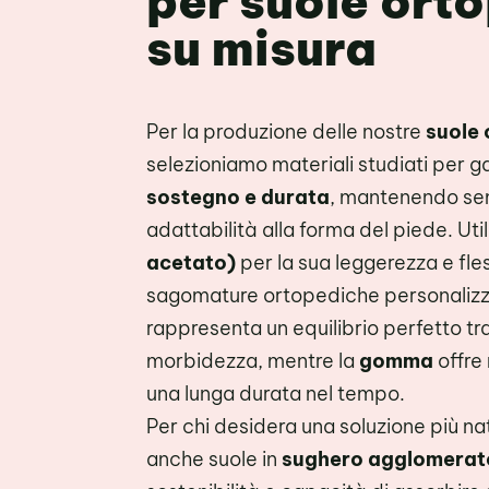
per suole ort
su misura
Per la produzione delle nostre
suole
selezioniamo materiali studiati per g
sostegno e durata
, mantenendo se
adattabilità alla forma del piede. Ut
acetato)
per la sua leggerezza e fles
sagomature ortopediche personalizz
rappresenta un equilibrio perfetto tr
morbidezza, mentre la
gomma
offre 
una lunga durata nel tempo.
Per chi desidera una soluzione più n
anche suole in
sughero agglomerat