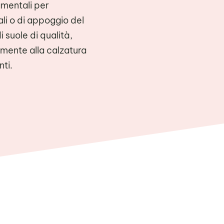
amentali per
ali o di appoggio del
 suole di qualità,
amente alla calzatura
nti.