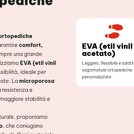
opediche

 ortopediche
arantire
comfort,
EVA (etil vinil
acetato)
mpre una grande
ilizziamo
EVA (etil vinil
Leggero, flessibile e adatt
sagomature ortopediche
sibilità, ideale per
personalizzate
ate. La
microporosa
a resistenza e
maggiore stabilità e
aturale, proponiamo
o
, che coniugano