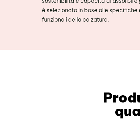
sostenibilità e capacità di assorbire g
è selezionato in base alle specifiche
funzionali della calzatura.
Produ
qua