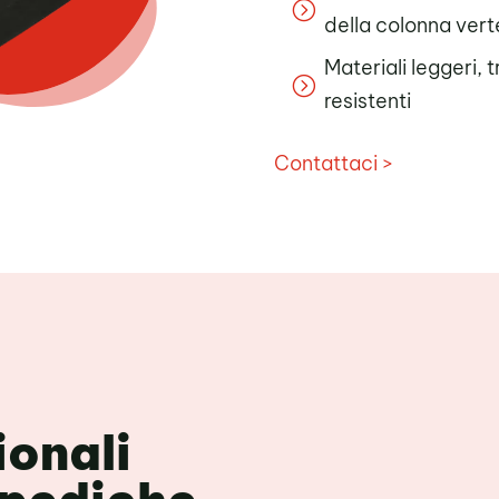
=
della colonna vert
Materiali leggeri, t
=
resistenti
Contattaci >
ionali